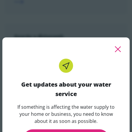
Gearán a dhéanamh
Má tá tú míshásta le cuid ar bith dár seirbhís, lig i
bhfios dúinn.
Get updates about your water
service
Treoirlínte IVR oibríochtúla
If something is affecting the water supply to
Get updates about your water 
your home or business, you need to know
Féach ar ár dtreoir céim ar chéim chun a fháil
about it as soon as possible.
amach conas a oibrítear ródú glaonna IVR (freagairt