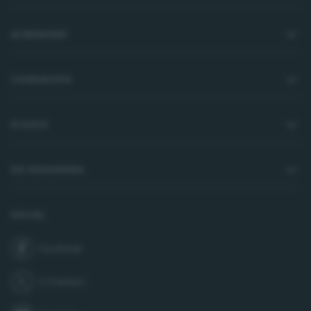
ACMHAINNÍ
CUIDEACHTA
D’UISCE
DO ROGHANNA
SOCIAL
Facebook
join us on
X (Twitter)
follow us on