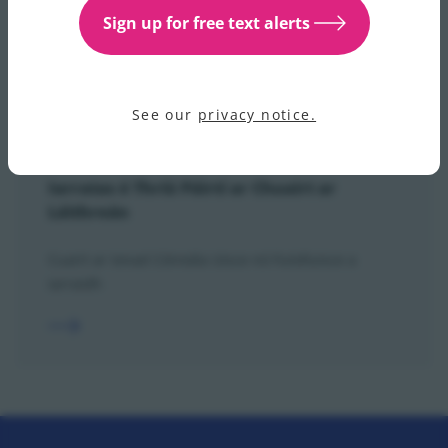
gutha idirghníomhach) maidir le glaonna
Sign up for free text alerts
oibríochtúla.
See our
privacy notice.
Iarratas ó Thríú Páirtí ar Chuairt ar
Láithreán
Cuairt ar Ionad Cóireála Uisce nó Fuíolluisce a
iarraidh