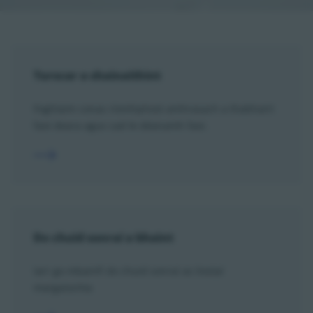
Turscar a shainaithint
Foghlaim conas ríomhphost amhrasach a thabhairt
faoi deara agus cad le déanamh faoi.
Do chuid sonraí a bhaint
Iarr go mbainfí do chuid sonraí as liostaí
margaíochta