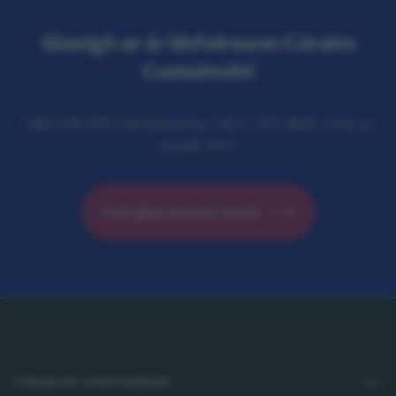
Glaoigh ar ár bhFoireann Cúraim
Custaiméirí
1800 278 278 / Idirnáisiúnta +353 1 707 2828. Línte ar
oscailt 24/7.
Cuir glao orainn anois
Footer
CÚRAM DO CHUSTAIMÉIRÍ