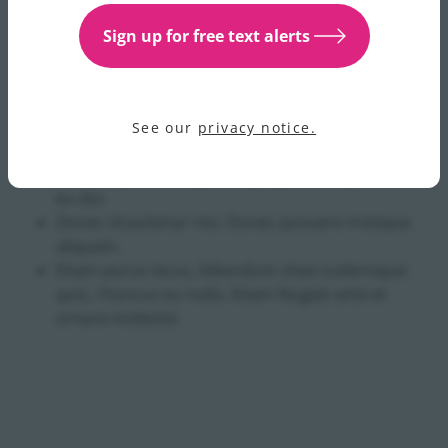
mollis sit amet. Proin placerat facilisis consequat.
Sign up for free text alerts
Vivamus at orci a erat imperdiet scelerisque quis at
quam. Nam consectetur risus feugiat, elementum nulla
vel, posuere magna. Donec rhoncus sed libero ac
fringilla.
See our
privacy notice.
Nullam quis nunc quis turpis porttitor posuere in
eu dui.
Donec id pulvinar nisi. Donec posuere tristique
aliquam.
Etiam purus lacus, bibendum vitae scelerisque
quis, rhoncus eu nulla. Etiam feugiat ante et
ornare molestie.