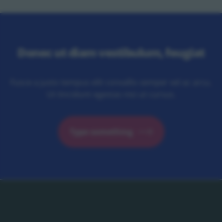
Donec ut diam vestibulum, feugiat
Fusce a justo tempus elit convallis semper vel ac arcu.
Ut tincidunt egestas nisi ut cursus.
Type something