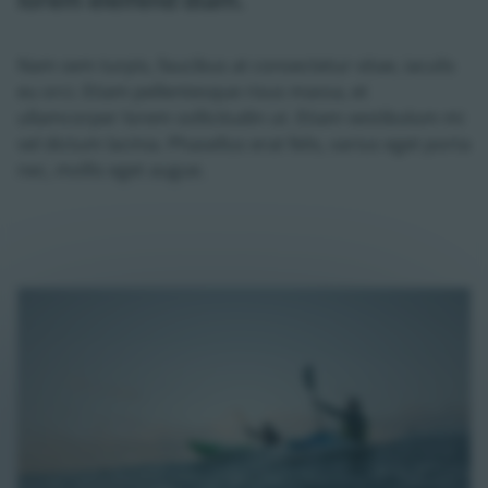
lorem eleifend diam.
Nam sem turpis, faucibus at consectetur vitae, iaculis
eu orci. Etiam pellentesque risus massa, et
ullamcorper lorem sollicitudin ut. Etiam vestibulum mi
vel dictum lacinia. Phasellus erat felis, varius eget porta
nec, mollis eget augue.