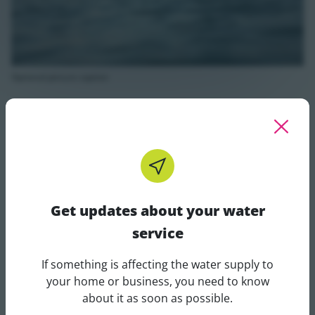
Optional picture caption
Lorem ipsum dolor sit amet
Nam sem turpis, faucibus at consectetur vitae, iaculis
Get updates about your water
eu orci. Etiam pellentesque risus massa, et
service
ullamcorper lorem sollicitudin ut. Etiam vestibulum mi
vel dictum lacinia. Phasellus erat felis, varius eget porta
If something is affecting the water supply to
nec, mollis eget augue.
Get updates about your water 
your home or business, you need to know
about it as soon as possible.
Integer ultrices vulputate ligula, quis vehicula nisl